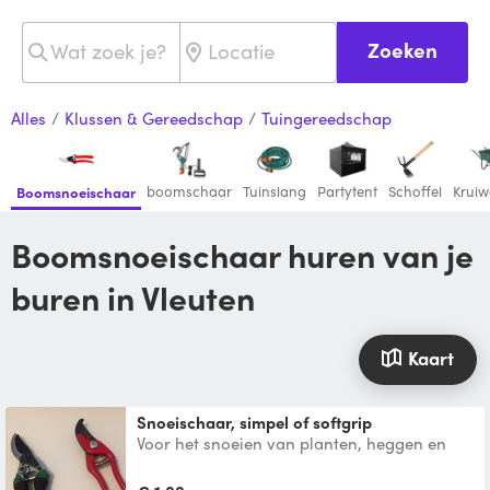
Zoeken
Alles
/
Klussen & Gereedschap
/
Tuingereedschap
boomschaar
Tuinslang
Partytent
Schoffel
Krui
Boomsnoeischaar
Boomsnoeischaar huren van je
buren in Vleuten
Kaart
Snoeischaar, simpel of softgrip
Voor het snoeien van planten, heggen en
struiken