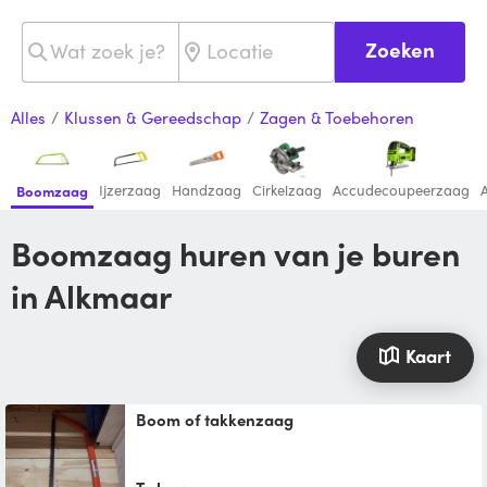
Zoeken
Alles
/
Klussen & Gereedschap
/
Zagen & Toebehoren
Ijzerzaag
Handzaag
Cirkelzaag
Accudecoupeerzaag
Boomzaag
Boomzaag huren van je buren
in Alkmaar
Kaart
Boom of takkenzaag