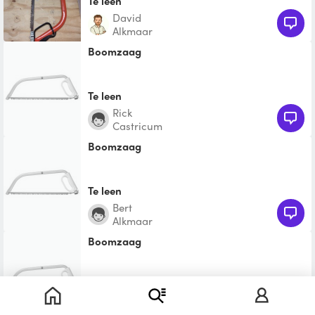
Te leen
David
Alkmaar
Boomzaag
Te leen
Rick
Castricum
Boomzaag
Te leen
bert
Alkmaar
Boomzaag
Te leen
Manuela