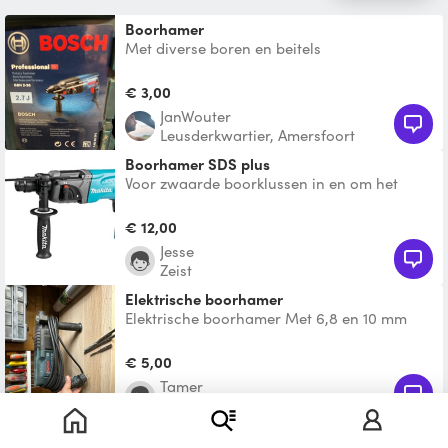
Boorhamer
Met diverse boren en beitels
€ 3,00
JanWouter
Leusderkwartier, Amersfoort
Boorhamer SDS plus
Voor zwaarde boorklussen in en om het
huis! Met boorsetje geleverd Te huur 12 euro
per dag
€ 12,00
Jesse
Zeist
Elektrische boorhamer
Elektrische boorhamer Met 6,8 en 10 mm
betonboor
€ 5,00
Tamer
Veenendaal
Boorhamer