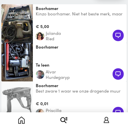
Boorhamer
Kinzo boorhamer. Niet het beste merk, maar
deze heeft aangetoond een topper te zijn.
Met diverse h
€ 5,00
jolanda
Ried
Boorhamer
Te leen
Alvar
Hurdegaryp
Boorhamer
Best zware 1 waar we onze dragende muur
mee hebben verwijderd
€ 0,01
Priscilla
Leeuwarden
Boorhamer