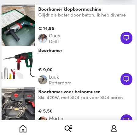
boorhamer klopboormachine
Glijdt als boter door beton. Ik heb diverse
maten boren voor deze machine liggen, dus
kom gerust eve
€ 14,95
Guus
Delft
Boorhamer
€ 9,00
Luuk
Rotterdam
boorhamer voor betonmuren
Skil 420W, met SDS kop voor SDS boren
€ 5,50
Martin
Pijnacker
Boorhamer / klopboormachine HBM