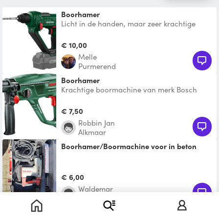
Boorhamer
Licht in de handen, maar zeer krachtige
boorhamer. Voor krachtige bewerking van
metselwerk, metaal o
€ 10,00
Melle
Purmerend
Boorhamer
Krachtige boormachine van merk Bosch
€ 7,50
Robbin Jan
Alkmaar
Boorhamer/Boormachine voor in beton
€ 6,00
Waldemar
Wormerveer
Boorhamer