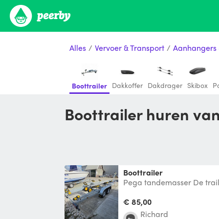
Alles
/
Vervoer & Transport
/
Aanhangers 
Dakkoffer
Dakdrager
Skibox
P
Boottrailer
Boottrailer huren va
Boottrailer
Pega tandemasser De trail
aanvang gereserveerd te w
stall
€ 85,00
Richard