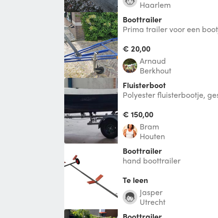
Haarlem
Boottrailer
Prima trailer voor een boot
compleet met lichtbak met
€ 20,00
Arnaud
Berkhout
Fluisterboot
Polyester fluisterbootje, g
(of 475 kg), Incl fluistersti
€ 150,00
Bram
Houten
Boottrailer
hand boottrailer
Te leen
jasper
Utrecht
Boottrailer