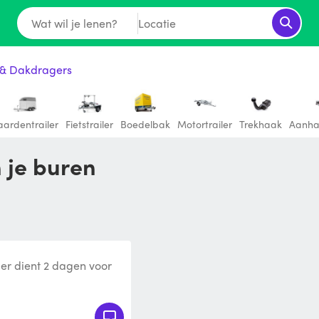
Wat wil je lenen?
Locatie
& Dakdragers
aardentrailer
Fietstrailer
Boedelbak
Motortrailer
Trekhaak
Aanh
n je buren
er dient 2 dagen voor
orden.omdat hij in een