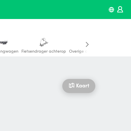
angwagen
Fietsendrager achterop
Overige aanhangers & dakdrag
Kaart