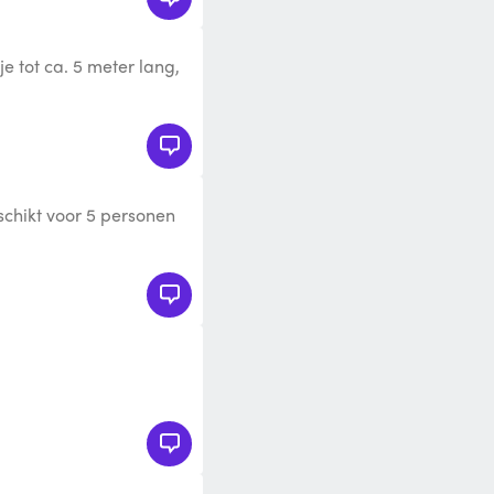
je tot ca. 5 meter lang,
 7-polige stekker. Mees
eschikt voor 5 personen
lle elektromotor (Ta