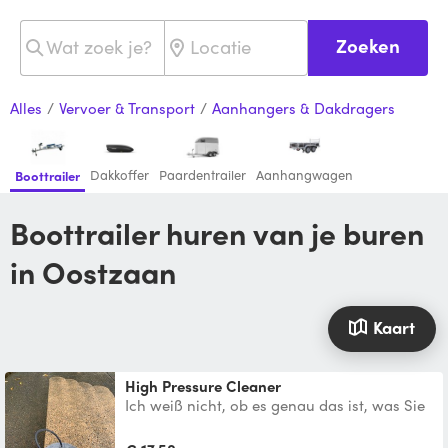
Zoeken
Alles
/
Vervoer & Transport
/
Aanhangers & Dakdragers
Dakkoffer
Paardentrailer
Aanhangwagen
Boottrailer
Boottrailer huren van je buren
in Oostzaan
Kaart
High Pressure Cleaner
Ich weiß nicht, ob es genau das ist, was Sie
suchen, aber mein Opa benutzt es nicht
mehr. Ich kann e