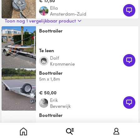
€ 17,50
Ella
Amsterdam-Zuid
Toon nog 1 vergelijkbaar product
Boottrailer
Te leen
Dolf
Krommenie
Boottrailer
5m x 1,8m
€ 50,00
Erik
Beverwijk
Boottrailer
Te leen