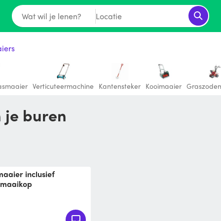
Wat wil je lenen?
Locatie
iers
rasmaaier
Verticuteermachine
Kantensteker
Kooimaaier
Graszoden
 je buren
 maaikop
- Benzine Bosmaaier
 autocut maaikop.