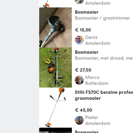
Amsterdam
Bosmaaier
Bosmaaier / grastrimmer
€ 15,00
Deniz
Amsterdam
Bosmaaier
Bosmaaier, met draad, mes
taktbenzine. Die krijg je er 
jerry
€ 27,50
Marco
Rotterdam
Stihl FS70C benzine professionele bosmaaier
grasmaaier
Comfortabele en robuuste
kantenmaaier met rechte st
€ 45,00
eronomisc
Pieter
Amsterdam
Bosmaaier