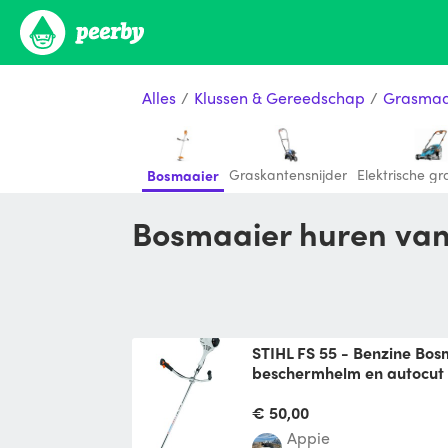
Alles
/
Klussen & Gereedschap
/
Grasmaa
Graskantensnijder
Elektrische g
Bosmaaier
Bosmaaier huren van
STIHL FS 55 - Benzine Bosmaaier inclusief
beschermhelm en autocut
Gloednieuwe STIHL FS 55 
inclusief beschermhelm en
€ 50,00
Exclusief voo
Appie