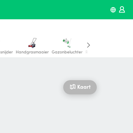
snijder
Handgrasmaaier
Gazonbeluchter
Robotgrasmaaier
Overi
Kaart