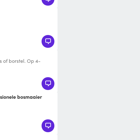
 of borstel. Op 4-
(fair-use) bij in een
 benzine bosmaaier /
eel. Met ErgoStart,