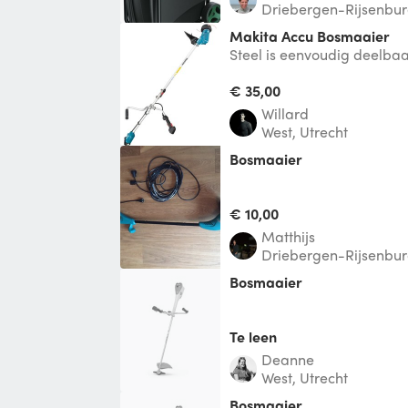
Driebergen-Rijsenbu
Makita Accu Bosmaaier
Steel is eenvoudig deelba
makkelijk op te bergen en 
Optimaal vermoge
€ 35,00
Willard
West, Utrecht
bosmaaier
€ 10,00
Matthijs
Driebergen-Rijsenbu
Bosmaaier
Te leen
Deanne
West, Utrecht
Bosmaaier