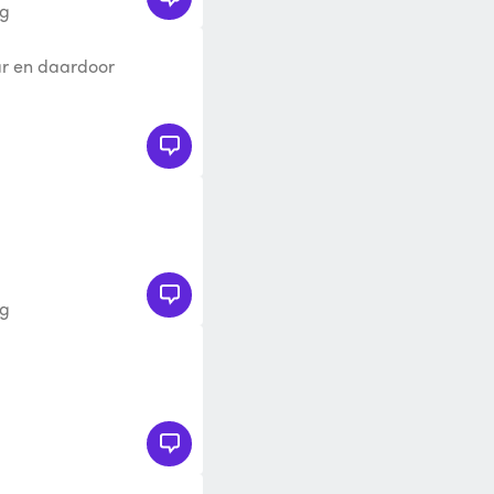
rg
ar en daardoor
te transporteren.
rg