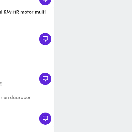
ank, reservebrandstof
rg
ar en daardoor
te transporteren.