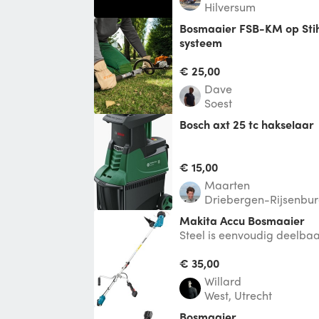
Hilversum
Bosmaaier FSB-KM op Stihl KM111R motor multi
systeem
Wordt geleverd met volle t
en extra maaidraad.
€ 25,00
Dave
Soest
Bosch axt 25 tc hakselaar
€ 15,00
Maarten
Driebergen-Rijsenbu
Makita Accu Bosmaaier
Steel is eenvoudig deelba
makkelijk op te bergen en 
Optimaal vermoge
€ 35,00
Willard
West, Utrecht
Bosmaaier