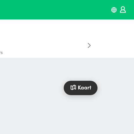
rs
Kaart