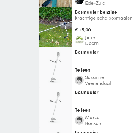
Ede-Zuid
Bosmaaier benzine
Krachtige echo bosmaaier 
maaier wordt geleverd incu
draadtrommel.
€ 15,00
Jerry
Doorn
Bosmaaier
Te leen
Suzanne
Veenendaal
Bosmaaier
Te leen
Marco
Renkum
Bosmaaier