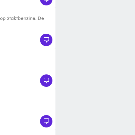
op 2taktbenzine. De
lief een volle