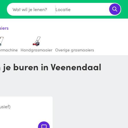
Wat wil je lenen?
Locatie
iers
ermachine
Handgrasmaaier
Overige grasmaaiers
 je buren in Veenendaal
usief)