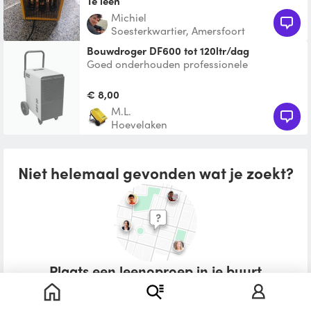
Te leen
michiel
Soesterkwartier, Amersfoort
Bouwdroger DF600 tot 120ltr/dag
Goed onderhouden professionele
bouwdroger van DryFast, voor waterschade
of stucwerk etc.
€ 8,00
M.L.
Hoevelaken
Niet helemaal gevonden wat je zoekt?
Plaats een leenoproep in je buurt
Wat zou je willen lenen?