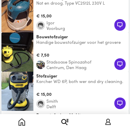
Nat en droog. Type VC2512L 230V L
€ 15,00
Igor
Voorburg
bouwstofzuiger
Handige bouwstofzuiger voor het grovere
werk. Huur is excl. stofzuiger zakken! Deze
hebben we wel be
€ 7,50
Stadsoase Spinozahof
Centrum, Den Haag
Stofzuiger
Karcher WD 6P, both wer and dry cleaning.
Includes 1 filter.
€ 15,00
Smith
Delft
Bouwstofzuiger Makita