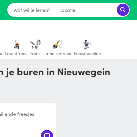
Wat wil je lenen?
Locatie
s
Grondfrees
Frees
Lamellenfrees
Freesmachine
n je buren in Nieuwegein
s
llende freesjes.