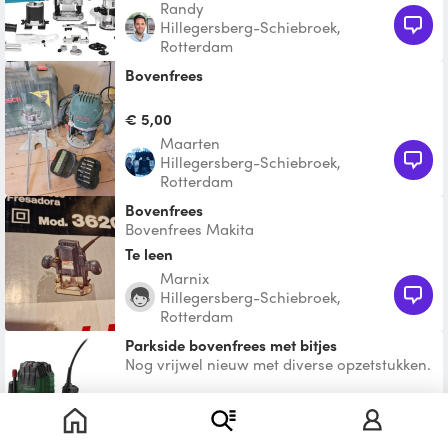
Randy
Hillegersberg-Schiebroek,
Rotterdam
Bovenfrees
€ 5,00
Maarten
Hillegersberg-Schiebroek,
Rotterdam
Bovenfrees
Bovenfrees Makita
Te leen
Marnix
Hillegersberg-Schiebroek,
Rotterdam
Parkside bovenfrees met bitjes
Nog vrijwel nieuw met diverse opzetstukken.
Te gebruiken voor het frezen van
bijvoorbeeld scharniere
€ 15,00
Harro