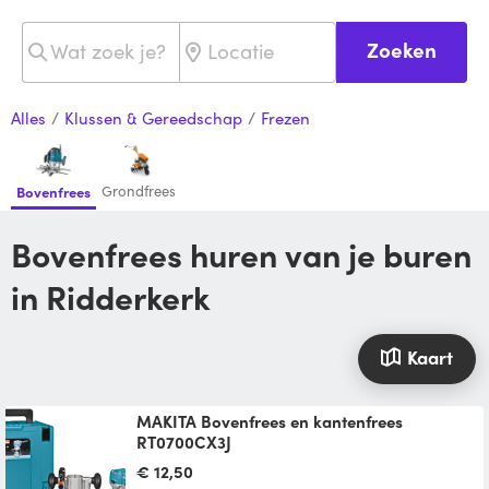
Zoeken
Alles
/
Klussen & Gereedschap
/
Frezen
Grondfrees
Bovenfrees
Bovenfrees huren van je buren
in Ridderkerk
Kaart
MAKITA Bovenfrees en kantenfrees
RT0700CX3J
Inclusief 6 delige freeskoppenset
€ 12,50