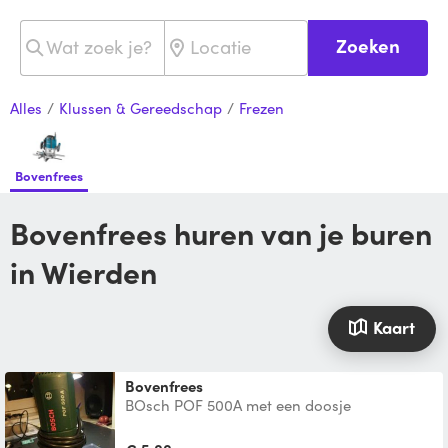
Zoeken
Alles
/
Klussen & Gereedschap
/
Frezen
Bovenfrees
Bovenfrees huren van je buren
in Wierden
Kaart
bovenfrees
BOsch POF 500A met een doosje
vormfreesjes