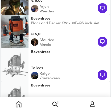
€ 5,00
Arjan
Wierden
Bovenfrees
Black and Decker KW1200E-QS inclusief
kopieerringen en veel bitjes. Eventueel heb
ik ook nog mallen
€ 5,00
Maurice
Almelo
Bovenfrees
Te leen
Rutger
Vriezenveen
Bovenfrees
Te leen
Niek