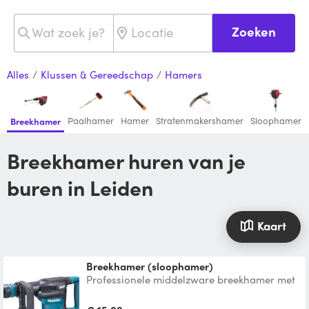
Zoeken
Alles
/
Klussen & Gereedschap
/
Hamers
Paalhamer
Hamer
Stratenmakershamer
Sloophamer
Breekhamer
Breekhamer huren van je
buren in Leiden
Kaart
breekhamer (sloophamer)
Professionele middelzware breekhamer met
SDS-Max-opname op 230V. Geschikt voor
bakstenen muren, vloe