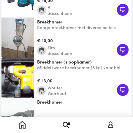
€ 15,00
B.
Sassenheim
Breekhamer
Kango breekhamer met diverse beitels
€ 10,00
Tim
Sassenheim
Breekhamer (sloophamer)
Middelzware breekhamer (5 kg) voor het
hakken in steen en beton muren en vloeren.
Er zitten 2 SDS m
€ 13,00
Wouter
Voorhout
Breekhamer
Te leen
Maarten