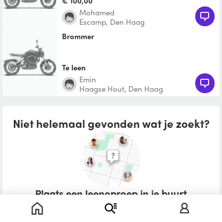
€ 100,00
Mohamed
Escamp, Den Haag
Brommer
Te leen
Emin
Haagse Hout, Den Haag
Niet helemaal gevonden wat je zoekt?
Plaats een leenoproep in je buurt
Wat zou je willen lenen?