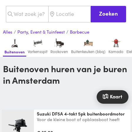
Zoeken
Alles
/
Party, Event & Tuinfeest
/
Barbecue
Varkensspit
Rookoven
Buitenkeuken (bbq)
Kamado
Ele
Buitenoven
Buitenoven huren van je buren
in Amsterdam
Kaart
Suzuki DF5A 4-takt 5pk buitenboordmotor
Voor de kleine boot of opblaasboot heeft
Suzuki speciaal ontwikkelde lichtgewicht
buitenboordmotoren