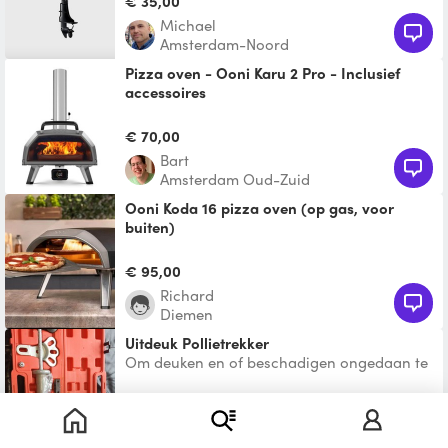
€ 35,00
Michael
Amsterdam-Noord
Pizza oven - Ooni Karu 2 Pro - Inclusief
accessoires
Deze professionele oven krijgt de beste
reviews! Maak heerlijke pizza's tot 40
€ 70,00
centimeter groot op d
Bart
Amsterdam Oud-Zuid
Ooni Koda 16 pizza oven (op gas, voor
buiten)
Te huur, voor echte pizza-feestjes - Ooni
Koda 16 pizza-oven - Met de enige echte
€ 95,00
Biscotta pizzaste
Richard
Diemen
Uitdeuk Pollietrekker
Om deuken en of beschadigen ongedaan te
maken
Te leen
Harold