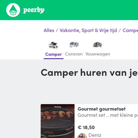
Alles
/
Vakantie, Sport & Vrije tijd
/
Campe
Caravan
Vouwwagen
Camper
Camper huren van j
Gourmet gourmetset
Gourmet set .. met kleine p
Graag na gebruiken schoo
€ 18,50
Deniz