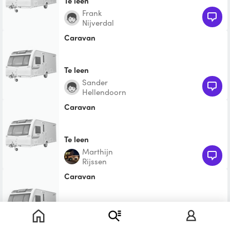
Te leen
Frank
Nijverdal
Caravan
Te leen
Sander
Hellendoorn
Caravan
Te leen
Marthijn
Rijssen
Caravan
Te leen
Maarten