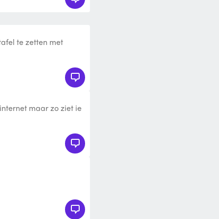
tafel te zetten met
shmallow. We gebruiken
 internet maar zo ziet ie