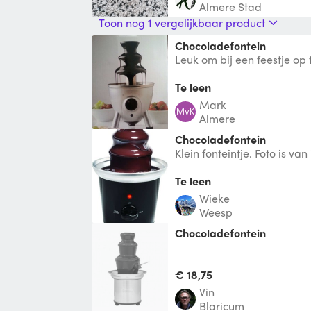
Almere Stad
Toon nog 1 vergelijkbaar product
Chocoladefontein
Leuk om bij een feestje op 
aardbeien, spekjes of mar
de fo
Te leen
Mark
Almere
Chocoladefontein
Klein fonteintje. Foto is van
er ongeveer uit
Te leen
Wieke
Weesp
Chocoladefontein
€ 18,75
vin
Blaricum