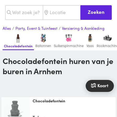
Zoeken
Alles
/
Party, Event & Tuinfeest
/
Versiering & Aankleding
Ballonnen
Suikerspinmachine
Vaas
Rookmachin
Chocoladefontein
Chocoladefontein huren van je
buren in Arnhem
Kaart
Chocoladefontein