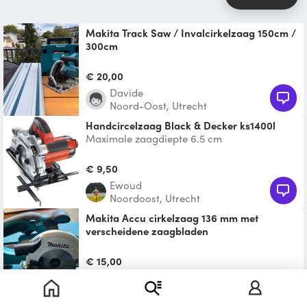
Makita Track Saw / Invalcirkelzaag 150cm /
300cm
Includes two tracks of 150cm each; when
joined they reach 300cm. Be sure to use a
€ 20,00
straight edge to e
Davide
Noord-Oost, Utrecht
Handcircelzaag Black & Decker ks1400l
Maximale zaagdiepte 6.5 cm
€ 9,50
Ewoud
Noordoost, Utrecht
Makita Accu cirkelzaag 136 mm met
verscheidene zaagbladen
Makita LXT Cirkelzaag 136 mm komt in Mbox
met diverse zaagbladen: 1. Laminaat
€ 15,00
zaagblad 2. Grofhoutb
Jorn
De Kruiskamp, Amersfoort