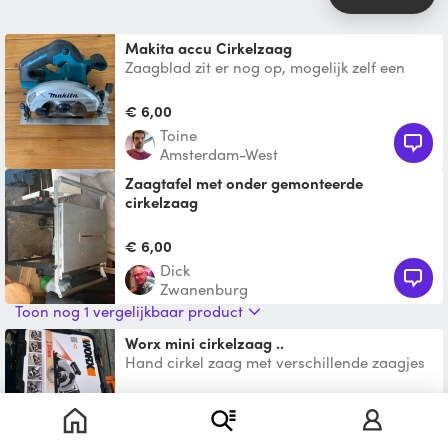
Makita accu Cirkelzaag
Zaagblad zit er nog op, mogelijk zelf een
blad halen voor ander materiaal dan hout.
Drie accu’s moge
€ 6,00
Toine
Amsterdam-West
Zaagtafel met onder gemonteerde
cirkelzaag
Afkort/ cirkelzaag gemonteerd onder
zaagtafel , blad is uitschuifbaar ( in de
€ 6,00
breedte) dmv zij stang
Dick
Zwanenburg
Toon nog 1 vergelijkbaar product
Worx mini cirkelzaag ..
Hand cirkel zaag met verschillende zaagjes
€ 15,00
Deniz