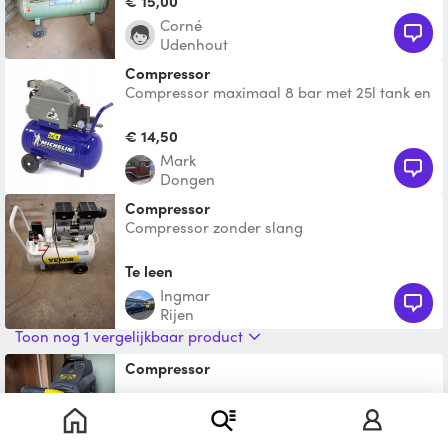
€ 15,00
Corné
Udenhout
Compressor
Compressor maximaal 8 bar met 25l tank en
reduceerventiel. Accessoires zoals slang en
hulpstukken
€ 14,50
Mark
Dongen
Compressor
Compressor zonder slang
Te leen
Ingmar
Rijen
Toon nog 1 vergelijkbaar product
compressor
€ 30,00