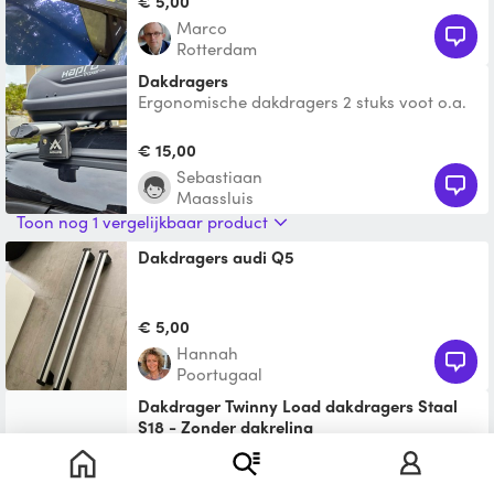
€ 5,00
Marco
Rotterdam
Dakdragers
Ergonomische dakdragers 2 stuks voot o.a.
ford kuga 2021 Zie foto 2 voor de lijst op
welke auto's z
€ 15,00
Sebastiaan
Maassluis
Toon nog 1 vergelijkbaar product
Dakdragers audi Q5
€ 5,00
Hannah
Poortugaal
Dakdrager Twinny Load dakdragers Staal
S18 - Zonder dakreling
Twinny Load dakdragers Staal S18 - (Zonder
dakreling)
€ 17,50