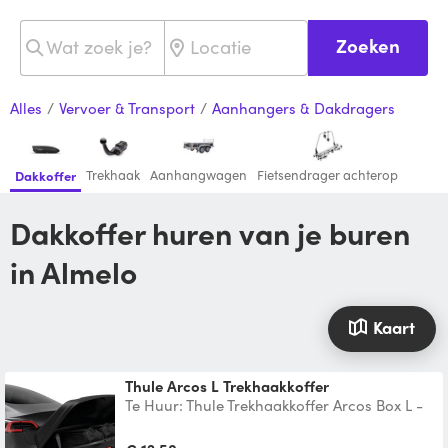
Zoeken
Alles
/
Vervoer & Transport
/
Aanhangers & Dakdragers
Trekhaak
Aanhangwagen
Fietsendrager achterop
Dakkoffer
Dakkoffer huren van je buren
in Almelo
Kaart
Thule Arcos L Trekhaakkoffer
Te Huur: Thule Trekhaakkoffer Arcos Box L -
Jouw Perfecte Reisgenoot! Ben je op zoek
naar extra baga