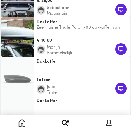
€ 25,00
Sebastiaan
Maassluis
Dakkoffer
Zeer ruime Thule Polar 700 dakkoffer van
450 liter. Maximale belasting van 50 kg.
€ 10,00
Marijn
Sommelsdijk
Dakkoffer
Te leen
Julia
Tinte
Dakkoffer
Te leen
Anouk