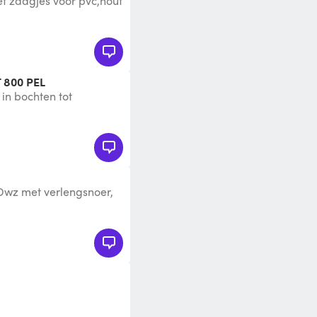
 zaagjes voor pvc,hout
 800 PEL
in bochten tot
aterialen
 Dwz met verlengsnoer,
se zaagjes kan ik bijle