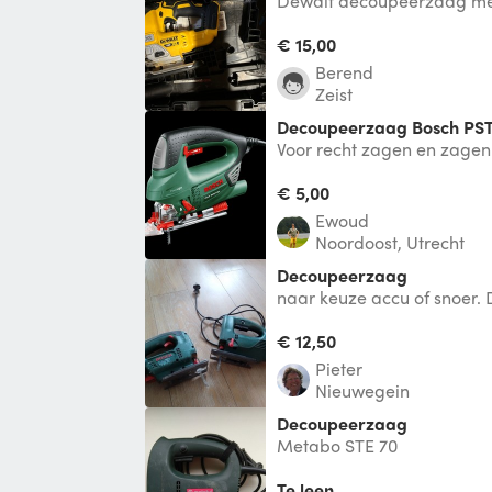
Dewalt decoupeerzaag met
(fijn en grof)
€ 15,00
Berend
Zeist
Decoupeerzaag Bosch PST
Voor recht zagen en zagen 
maximaal 80 mm in veel m
€ 5,00
Ewoud
Noordoost, Utrecht
Decoupeerzaag
naar keuze accu of snoer.
of met 2 accu's + lader. Los
€ 12,50
Pieter
Nieuwegein
Decoupeerzaag
Metabo STE 70
Te leen