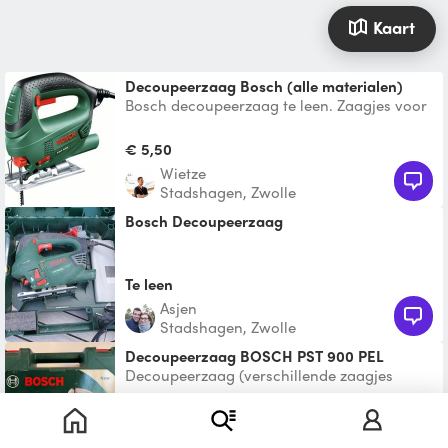
Kaart
Decoupeerzaag Bosch (alle materialen)
Bosch decoupeerzaag te leen. Zaagjes voor
alle materialen zitten er bij. De zaag heeft
een afzuigsta
€ 5,50
Wietze
Stadshagen, Zwolle
Bosch Decoupeerzaag
Te leen
Asjen
Stadshagen, Zwolle
Decoupeerzaag BOSCH PST 900 PEL
Decoupeerzaag (verschillende zaagjes
zitten in de doos) bij breken of veel slijtage
deze vervangen a
€ 10,00
Robert