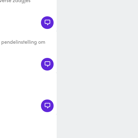
Diverse zaagjes
 lichte decoupeerzaag!
pendelinstelling om
 zagen; variabel