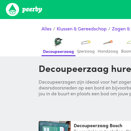
Alles
/
Klussen & Gereedschap
/
Zagen &
Ijzerzaag
Handzaag
Boo
Decoupeerzaag
Decoupeerzaag hure
Decoupeerzagen zijn ideaal voor het zage
dwarsdoorsneden op een bord en bijvoorbee
jou in de buurt en plaats een bod om jouw p
Decoupeerzaag Bosch