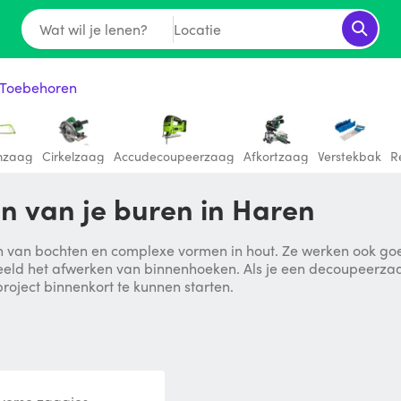
Wat wil je lenen?
Locatie
 Toebehoren
mzaag
Cirkelzaag
Accudecoupeerzaag
Afkortzaag
Verstekbak
R
n van je buren in Haren
n van bochten en complexe vormen in hout. Ze werken ook go
ld het afwerken van binnenhoeken. Als je een decoupeerzaag 
roject binnenkort te kunnen starten.