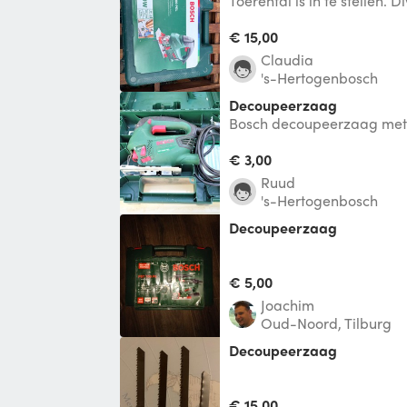
Toerental is in te stellen. 
beschikbaar. Hele fijne en
€ 15,00
Claudia
's-Hertogenbosch
Decoupeerzaag
Bosch decoupeerzaag met 
snel door dik materiaal te
toerental via
€ 3,00
Ruud
's-Hertogenbosch
Decoupeerzaag
€ 5,00
Joachim
Oud-Noord, Tilburg
decoupeerzaag
€ 15,00