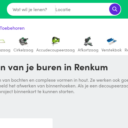
Wat wil je lenen?
Locatie
 Toebehoren
mzaag
Cirkelzaag
Accudecoupeerzaag
Afkortzaag
Verstekbak
R
n van je buren in Renkum
n van bochten en complexe vormen in hout. Ze werken ook go
ld het afwerken van binnenhoeken. Als je een decoupeerzaag 
roject binnenkort te kunnen starten.