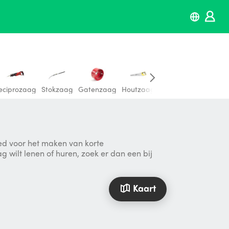
eciprozaag
Stokzaag
Gatenzaag
Houtzaag
Invalzaag
Zaagtafe
ed voor het maken van korte
wilt lenen of huren, zoek er dan een bij
Kaart