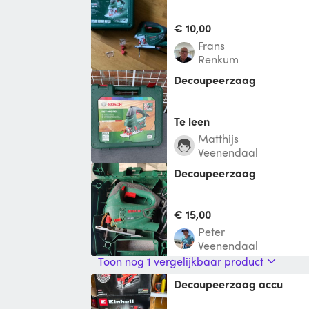
€ 10,00
Frans
Renkum
Decoupeerzaag
Te leen
Matthijs
Veenendaal
decoupeerzaag
€ 15,00
Peter
Veenendaal
Toon nog 1 vergelijkbaar product
Decoupeerzaag accu