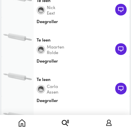
Te leen
Nick
Eext
Deegroller
Te leen
Maarten
Rolde
Deegroller
Te leen
Carla
Assen
Deegroller
Te leen
margreet