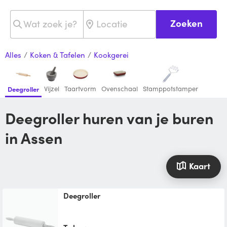
Zoeken
Alles
/
Koken & Tafelen
/
Kookgerei
Vijzel
Taartvorm
Ovenschaal
Stamppotstamper
Deegroller
Deegroller huren van je buren
in Assen
Kaart
Deegroller