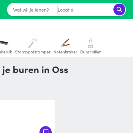
Wat wil je lenen?
Locatie
keblik
Stamppotstamper
Notenkraker
Dunschiller
 je buren in Oss