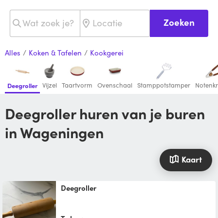
Zoeken
Alles
/
Koken & Tafelen
/
Kookgerei
Vijzel
Taartvorm
Ovenschaal
Stamppotstamper
Notenkr
Deegroller
Deegroller huren van je buren
in Wageningen
Kaart
deegroller