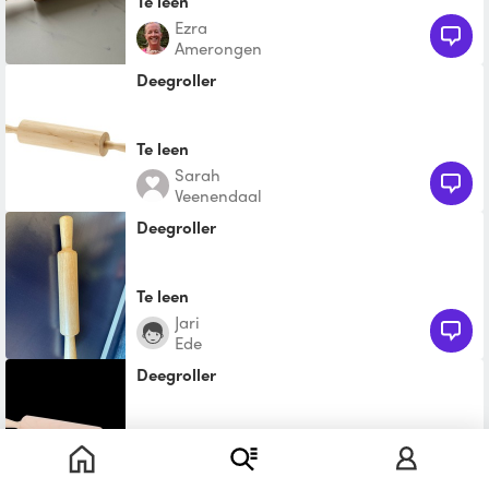
Te leen
Ezra
Amerongen
Deegroller
Te leen
Sarah
Veenendaal
Deegroller
Te leen
Jari
Ede
Deegroller
Te leen
Marja