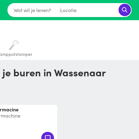
Wat wil je lenen?
Locatie
tamppotstamper
n je buren in Wassenaar
urmacine
urmachine