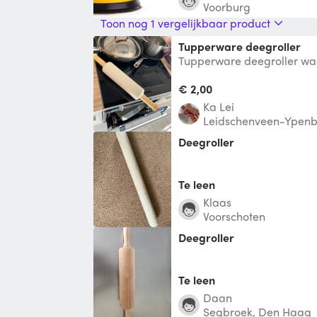
Voorburg
Toon nog 1 vergelijkbaar product
Tupperware deegroller
Tupperware deegroller wa
water in kan doen voor ve
€ 2,00
Ka Lei
Leidschenveen-Ypenb
Deegroller
Te leen
Klaas
Voorschoten
Deegroller
Te leen
Daan
Segbroek, Den Haag