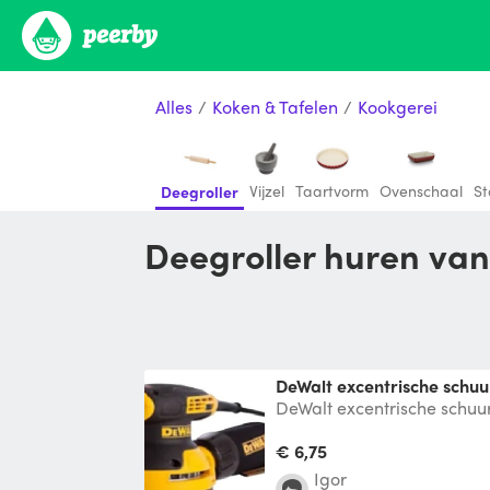
Alles
/
Koken & Tafelen
/
Kookgerei
Vijzel
Taartvorm
Ovenschaal
S
Deegroller
Deegroller huren va
DeWalt excentrische schu
DeWalt excentrische schu
€ 6,75
Igor