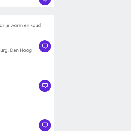
ar je warm en koud
rschillende bewerkingen.
urg, Den Haag