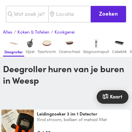
Zoeken
Alles
/
Koken & Tafelen
/
Kookgerei
Vijzel
Taartvorm
Ovenschaal
Slagroomspuit
Cakeblik
S
Deegroller
Deegroller huren van je buren
in Weesp
Kaart
Leidingzoeker 3 im 1 Detector
Vind stroom, balken of metaal Met
gebruiksaanwijzing in verschillende talen