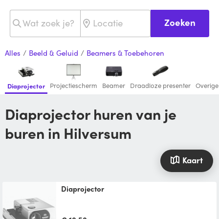
Zoeken
Alles
/
Beeld & Geluid
/
Beamers & Toebehoren
Projectiescherm
Beamer
Draadloze presenter
Overige
Diaprojector
Diaprojector huren van je
buren in Hilversum
Kaart
diaprojector