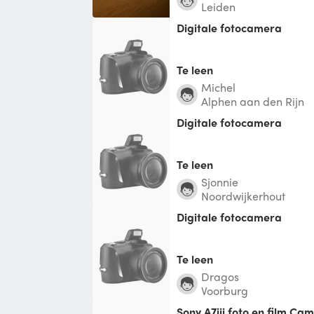
Leiden
Digitale fotocamera
Te leen
michel
Alphen aan den Rijn
Digitale fotocamera
Te leen
Sjonnie
Noordwijkerhout
Digitale fotocamera
Te leen
Dragos
Voorburg
Sony A7iii foto en film Ca