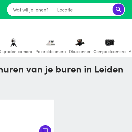
Wat wil je lenen?
Locatie
0 graden camera
Polaroidcamera
Diascanner
Compactcamera
A
 huren van je buren in Leiden