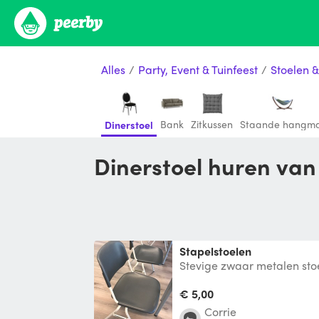
Alles
/
Party, Event & Tuinfeest
/
Stoelen 
Bank
Zitkussen
Staande hangm
Dinerstoel
Dinerstoel huren va
Stapelstoelen
Stevige zwaar metalen stoe
zittende kunststof zitting. 
tegen ver
€ 5,00
Corrie