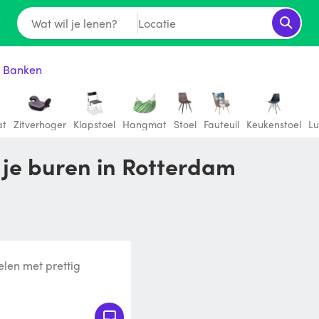
Wat wil je lenen?
Locatie
& Banken
at
Zitverhoger
Klapstoel
Hangmat
Stoel
Fauteuil
Keukenstoel
Lu
n je buren in Rotterdam
len met prettig
bezorgen is mogelijk