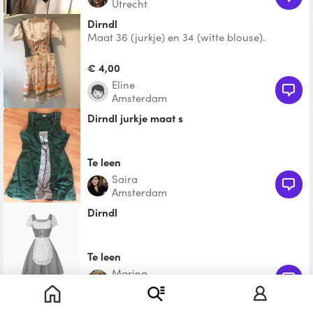
Utrecht
Dirndl
Maat 36 (jurkje) en 34 (witte blouse).
“Echte” dirndl, niet uit de feestwinkel
€ 4,00
Eline
Amsterdam
dirndl jurkje maat s
Te leen
Saira
Amsterdam
Dirndl
Te leen
Marina
Eindhoven
Dirndljurkje