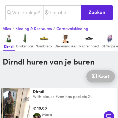
Zoeken
Alles
/
Kleding & Kostuums
/
Carnavalskleding
Drakenpak
Sombrero
Dierenmasker
Piratenhoed
Glitterjasje
Dirndl
Dirndl huren van je buren
Kaart
Dirndl
With blouse Even has pockets XL
€ 10,00
Mara