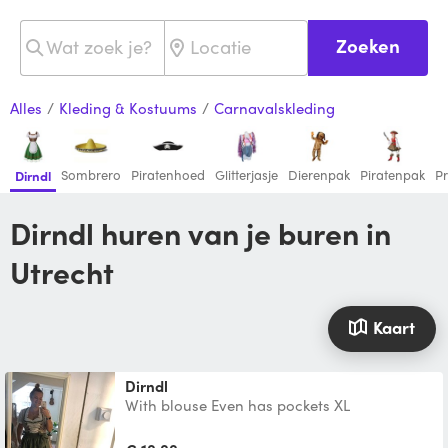
Zoeken
Alles
/
Kleding & Kostuums
/
Carnavalskleding
Sombrero
Piratenhoed
Glitterjasje
Dierenpak
Piratenpak
Pr
Dirndl
Dirndl huren van je buren in
Utrecht
Kaart
Dirndl
With blouse Even has pockets XL