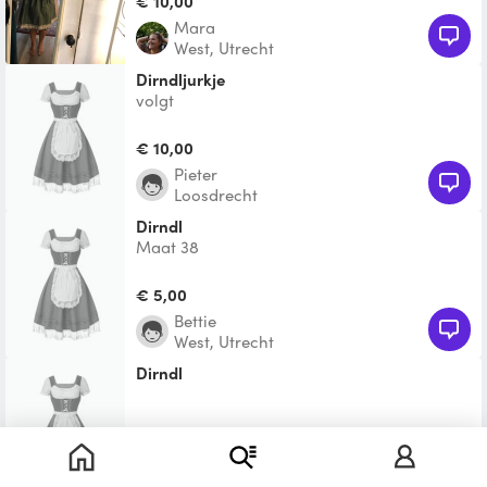
€ 10,00
Mara
West, Utrecht
Dirndljurkje
volgt
€ 10,00
Pieter
Loosdrecht
Dirndl
Maat 38
€ 5,00
Bettie
West, Utrecht
Dirndl
Te leen
Christel