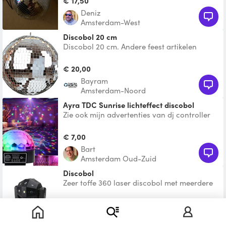
€ 17,50
Deniz
Amsterdam-West
Discobol 20 cm
Discobol 20 cm. Andere feest artikelen
nodig? Die hebben wij ook te huur.
€ 20,00
Bayram
Amsterdam-Noord
Ayra TDC Sunrise lichteffect discobol
Zie ook mijn advertenties van dj controller
en rookmachine voor uw complete feest!
Productinformat
€ 7,00
Bart
Amsterdam Oud-Zuid
discobol
Zeer toffe 360 laser discobol met meerdere
standen. Het betreft een RGB laser met veel
standen. De l
€ 20,00
Mokum Verhuur