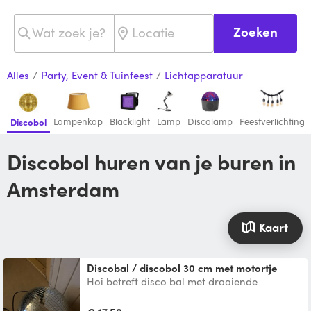
Zoeken
Alles
/
Party, Event & Tuinfeest
/
Lichtapparatuur
Lampenkap
Blacklight
Lamp
Discolamp
Feestverlichting
Discobol
Discobol huren van je buren in
Amsterdam
Kaart
Discobal / discobol 30 cm met motortje
Hoi betreft disco bal met draaiende
motortje .. Discobol / disco .. meer info
:0653807772