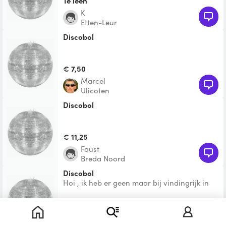
Te leen
K
Etten-Leur
Discobol
€ 7,50
Marcel
Ulicoten
discobol
€ 11,25
Faust
Breda Noord
Discobol
Hoi , ik heb er geen maar bij vindingrijk in
Breda . Hebben ze er wel een paar voor een
klein prijsj
Te leen
Nina