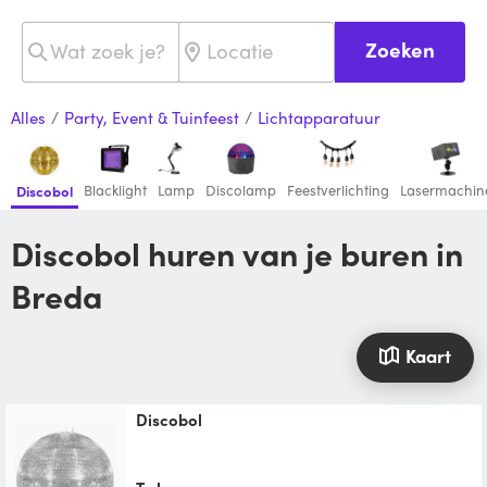
Zoeken
Alles
/
Party, Event & Tuinfeest
/
Lichtapparatuur
Blacklight
Lamp
Discolamp
Feestverlichting
Lasermachin
Discobol
Discobol huren van je buren in
Breda
Kaart
Discobol