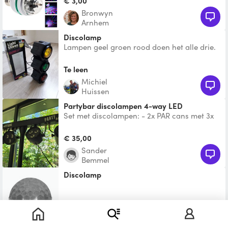
€ 3,00
Bronwyn
Arnhem
discolamp
Lampen geel groen rood doen het alle drie.
Ze branden continu, geen ritme
gevoeligheid.
Te leen
Michiel
Huissen
Partybar discolampen 4-way LED
Set met discolampen: - 2x PAR cans met 3x
3W 4-in-1 LEDs - 2x Jellymoon met 4x 3W
RGBW LEDs RGBW kl
€ 35,00
Sander
Bemmel
Discolamp
Te leen
Mariëlle