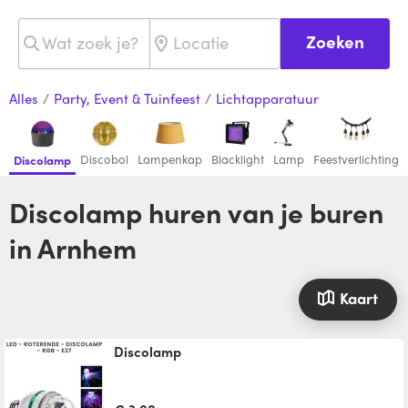
Zoeken
Alles
/
Party, Event & Tuinfeest
/
Lichtapparatuur
Discobol
Lampenkap
Blacklight
Lamp
Feestverlichting
Discolamp
Discolamp huren van je buren
in Arnhem
Kaart
Discolamp