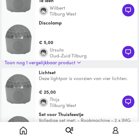
Te leen
Wilbert
Tilburg West
discolamp
€ 5,00
Ursula
Oud-Zuid Tilburg
Toon nog 1 vergelijkbaar product
Lichtset
Deze lightpar is voorzien van vier lichten.
Deze lichten zijn te besturen via een
voetpedaal, via ee
€ 25,00
Thijs
Tilburg West
Set voor Thuisfeestje
Volledige set met: - Rookmachine - 2 x IMG
Speakers 700W - Ophangstatief - 2 x
lichtbollen - 1 x Las
€ 75,00