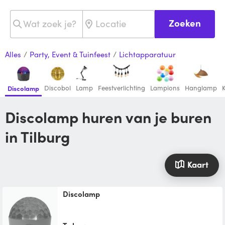
Zoeken
Alles
/
Party, Event & Tuinfeest
/
Lichtapparatuur
Discobol
Lamp
Feestverlichting
Lampions
Hanglamp
Discolamp
Discolamp huren van je buren
in Tilburg
Kaart
Discolamp