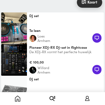
Kaart
DJ set
Te leen
Loes
Arnhem
Pioneer XDJ-RX DJ-set in flightcase
De XDJ-RX vormt het perfecte huwelijk
tussen twee USB-gestuurde spelers, een 2-
kanaals mixer, padreg
€ 100,00
Willard
Arnhem
DJ set
Te leen
Trijnie
Duiven