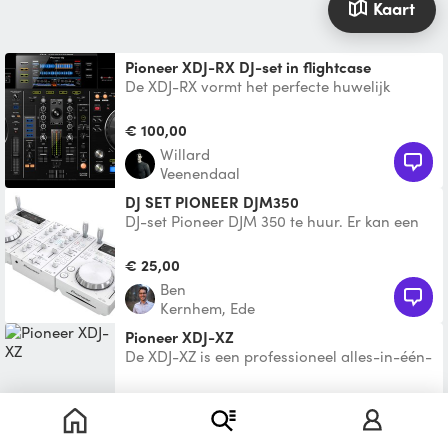
Kaart
Pioneer XDJ-RX DJ-set in flightcase
De XDJ-RX vormt het perfecte huwelijk
tussen twee USB-gestuurde spelers, een 2-
kanaals mixer, padreg
€ 100,00
Willard
Veenendaal
DJ SET PIONEER DJM350
DJ-set Pioneer DJM 350 te huur. Er kan een
USB-stick in de set, ook kan je er je mobiel
op aansluit
€ 25,00
Ben
Kernhem, Ede
Pioneer XDJ-XZ
De XDJ-XZ is een professioneel alles-in-één-
dj-systeem dat perfect is voor evenementen,
bars en club
€ 90,00
Noud
Wageningen